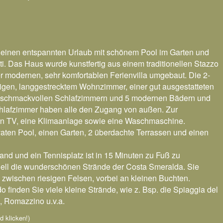
für einen entspannten Urlaub mit schönem Pool im Garten und
. Das Haus wurde kunstfertig aus einem traditionellen Stazzo
r modernen, sehr komfortablen Ferienvilla umgebaut. Die 2-
ftigen, langgestrecktem Wohnzimmer, einer gut ausgestatteten
geschmackvollen Schlafzimmern und 5 modernen Bädern und
Schlafzimmer haben alle den Zugang von außen. Zur
n TV, eine Klimaanlage sowie eine Waschmaschine.
vaten Pool, einen Garten, 2 überdachte Terrassen und einen
and und ein Tennisplatz ist in 15 Minuten zu Fuß zu
hnell die wunderschönen Strände der Costa Smeralda. Sie
 zwischen riesigen Felsen, vorbei an kleinen Buchten.
finden Sie viele kleine Strände, wie z. Bsp. die Spiaggia del
i, Romazzino u.v.a.
ld klicken!)