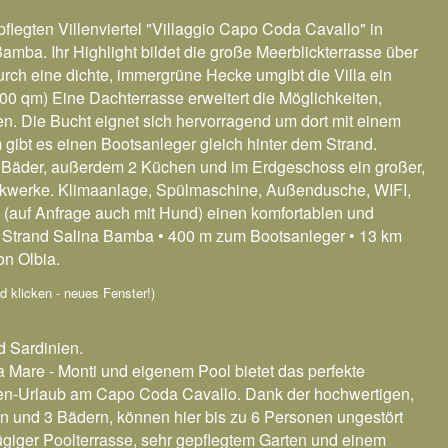
epflegten Villenviertel "Villaggio Capo Coda Cavallo" in
mba. Ihr Highlight bildet die große Meerblickterrasse über
rch eine dichte, immergrüne Hecke umgibt die Villa ein
1600 qm) Eine Dachterrasse erweitert die Möglichkeiten,
. Die Bucht eignet sich hervorragend um dort mit einem
ibt es einen Bootsanleger gleich hinter dem Strand.
 Bäder, außerdem 2 Küchen und im Erdgeschoss ein großer,
tockwerke. Klimaanlage, Spülmaschine, Außendusche, WIFI,
(auf Anfrage auch mit Hund) einen komfortablen und
Strand Salina Bamba • 400 m zum Bootsanleger • 13 km
on Olbia.
ild klicken - neues Fenster!)
d Sardinien.
 Mare - Monti und eigenem Pool bietet das perfekte
nien-Urlaub am Capo Coda Cavallo. Dank der hochwertigen,
n und 3 Bädern, können hier bis zu 6 Personen ungestört
ügiger Poolterrasse, sehr gepflegtem Garten und einem