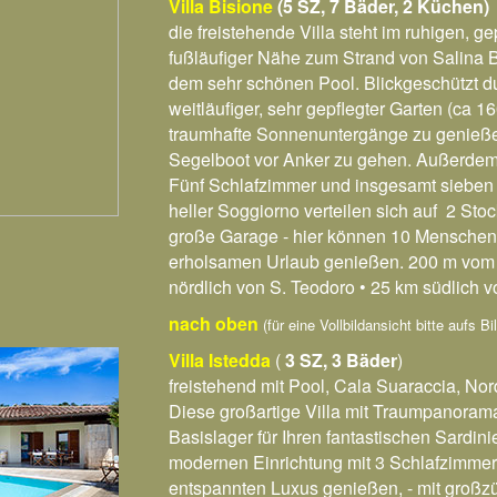
Villa Bisione
(5 SZ, 7 Bäder, 2 Küchen)
die freistehende Villa steht im ruhigen, g
fußläufiger Nähe zum Strand von Salina Ba
dem sehr schönen Pool. Blickgeschützt du
weitläufiger, sehr gepflegter Garten (ca 
traumhafte Sonnenuntergänge zu genießen
Segelboot vor Anker zu gehen. Außerdem g
Fünf Schlafzimmer und insgesamt sieben
heller Soggiorno verteilen sich auf 2 S
große Garage - hier können 10 Menschen 
erholsamen Urlaub genießen. 200 m vom 
nördlich von S. Teodoro • 25 km südlich v
nach oben
(für eine Vollbildansicht bitte aufs B
Villa Istedda
(
3 SZ, 3 Bäder
)
freistehend mit Pool, Cala Suaraccia, Nor
Diese großartige Villa mit Traumpanorama
Basislager für Ihren fantastischen Sardi
modernen Einrichtung mit 3 Schlafzimmer
entspannten Luxus genießen, - mit großz