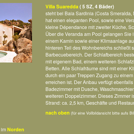
Villa Suaredda
( 5 SZ, 4 Bäder)
steht bei Baia Sardinia (Costa Smeralda, 
hat einen eleganten Pool, sowie eine Ver
kleine Dépendance mit zweiter Küche, S
Über die Veranda am Pool gelangen Sie 
einem Kamin sowie einer Klimaanlage ausge
hinteren Teil des Wohnbereichs schließt 
Barbecuebereich. Der Schlafbereich bes
mit eigenem Bad, einem weiteren Schlafz
Betten. Alle Schlafräume sind mit einer 
durch ein paar Treppen Zugang zu einem
erreichen ist. Der Anbau verfügt ebenfall
Badezimmer mit Dusche, Waschmaschien
weiteren Doppelzimmer. Dieses Zimmer ist
Strand: ca. 2,5 km, Geschäfte und Restaur
nach oben
(für eine Vollbildansicht bitte aufs B
 im
Norden