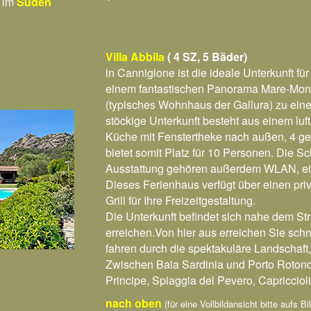
 im
Süden
Villa Abbila
( 4 SZ, 5 Bäder)
in Cannigione ist die ideale Unterkunft 
einem fantastischen Panorama Mare-Monti
(typisches Wohnhaus der Gallura) zu eine
stöckige Unterkunft besteht aus einem lu
Küche mit Fenstertheke nach außen, 4 
bietet somit Platz für 10 Personen. Die 
Ausstattung gehören außerdem WLAN, ei
Dieses Ferienhaus verfügt über einen pri
Grill für Ihre Freizeitgestaltung.
Die Unterkunft befindet sich nahe dem Str
erreichen.Von hier aus erreichen Sie sc
fahren durch die spektakuläre Landschaft,
Zwischen Baia Sardinia und Porto Rotondo 
Principe, Spiaggia del Pevero, Capricciol
nach oben
(für eine Vollbildansicht bitte aufs Bi