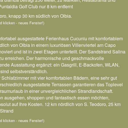
Puntaldia Golf Club nur 8 km entfernt
doro, knapp 30 km südlich von Olbia.
ild klicken - neues Fenster!)
fortabel ausgestattete Ferienhaus Cucuniu mit komfortablem
dlich von Olbia in einem luxuriösen Villenviertel am Capo
oviert und ist in zwei Etagen unterteilt. Der Sandstrand Salina
zu erreichen. Der harmonische und geschmackvolle
gende Ausstattung ergänzt: ein Gasgrill, E-Backofen, WLAN,
ind selbstverständlich.
 Schlafzimmer mit vier komfortablen Bädern, eine sehr gut
rschiedlich ausgestattete Terrassen garantieren das Toplevel
raumurlaub in einer unvergleichlichen Strandlandschaft.
n ausgehen, shoppen und fantastisch essen möchten,
olut auf Ihre Kosten. 12 km nördlich von S. Teodoro, 25 km
 Strand
ild klicken - neues Fenster!)