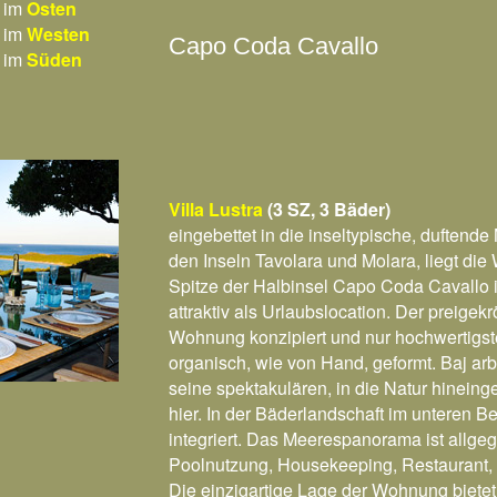
 im
Osten
 im
Westen
Capo Coda Cavallo
 im
Süden
Villa Lustra
(3 SZ, 3 Bäder)
eingebettet in die inseltypische, dufte
den Inseln Tavolara und Molara, liegt di
Spitze der Halbinsel Capo Coda Cavallo
attraktiv als Urlaubslocation.
Der preigekrö
Wohnung konzipiert und nur hochwertigs
organisch, wie von Hand, geformt. Baj arbe
seine spektakulären, in die Natur hinein
hier. In der Bäderlandschaft im unteren 
integriert.
Das Meerespanorama ist allgeg
Poolnutzung, Housekeeping, Restaurant, B
Die einzigartige Lage der Wohnung bietet