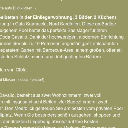
tte aufs Bild klicken !)
pelbetten in der Einliegerwohnung, 3 Bäder, 2 Küchen)
nung in Cala Suaraccia, Nord Sardinien. Diese großartige
igenem Pool bietet das perfekte Basislager für Ihren
 Coda Cavallo. Dank der hochwertigen, modernen Einrichtung
önnen hier bis zu 10 Personen ungestört ganz entspannten
 separatem Garten mit Barbecue-Area, einem großen, offenen
sierten Schlafzimmern und drei gepflegten Bädern.
ich von Olbia.
ild klicken - neues Fenster!)
avallo, besteht aus zwei Wohnzimmern, zwei voll
n mit insgesamt acht Betten, vier Badezimmern, zwei
r. Den Meerblick genießen Sie am besten vom privaten Pool
rillplatz. Wenn Sie besonders schön ausgehen, shoppen und
n der direkten Umgebung absolut auf Ihre Kosten.
a Bamba beträgt 250 Meter, zu Märkten, Restaurants und