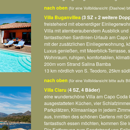
nach oben
(für eine Vollbildansicht (Diashow) bi
Villa Buganvillea
(3 SZ + 2 weitere Dop
freistehend mit ebenerdiger Einliegerwoh
Villa mit atemberaubendem Ausblick und e
fantastischen Sardinien-Urlaub am Capo
mit der zusätzlichen Einliegerwohnung, k
Luxus genießen, mit Meerblick-Terrasse,
Wohnraum, ruhigen, komfortablen, klimati
200m vom Strand Salina Bamba
13 km nördlich von S. Teodoro, 25km südl
nach oben
(für eine Vollbildansicht bitte aufs B
Villa Ciaru
(
4 SZ, 4 Bäder)
eine wunderschöne Villa am Capo Coda C
ausgestatteten Küchen, vier Schlafzimmer
Parkplätzen, Klimaanlage in jedem Zimme
aus, inmitten des schönen Gartens mit G
fantastisch essen möchten, kommen Sie i
Die Entfernung zum Sandstrand von Salin