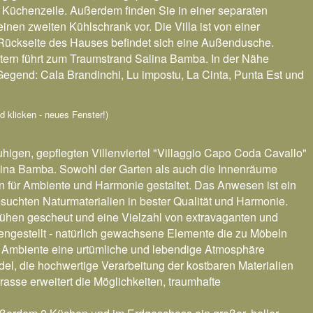
 Küchenzeile. Außerdem finden Sie in einer separaten
n zweiten Kühlschrank vor. Die Villa ist von einer
Rückseite des Hauses befindet sich eine Außendusche.
ern führt zum Traumstrand Salina Bamba. In der Nähe
Gegend: Cala Brandinchi, Lu impostu, La Cinta, Punta Est und
ild klicken - neues Fenster!)
 ruhigen, gepflegten Villenviertel "Villaggio Capo Coda Cavallo"
lina Bamba. Sowohl der Garten als auch die Innenräume
nn für Ambiente und Harmonie gestaltet. Das Anwesen ist ein
chten Naturmaterialien in bester Qualität und Harmonie.
ühen gescheut und eine Vielzahl von extravaganten und
ngestellt - natürlich gewachsene Elemente die zu Möbeln
 Ambiente eine urtümliche und lebendige Atmosphäre
del, die hochwertige Verarbeitung der kostbaren Materialien
rasse erweitert die Möglichkeiten, traumhafte