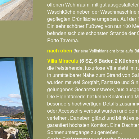
offenen Wohnraum. mit gut ausgestatteter
Waschküche neben der Waschmaschine eine
gepflegten Grünfläche umgeben. Auf der 
Ein sehr schöner Fußweg von nur 100 Met
befinden sich die schönsten Strände der 
Porto Taverna.
nach oben
(für eine Vollbildansicht bitte aufs B
Villa Miraculu
(6 SZ, 6 Bäder, 2 Küchen)
die freistehende, luxuriöse Villa steht im
in unmittelbarer Nähe zum Strand von Sa
wurden mit viel Sorgfalt, Fantasie und Si
gelungenes Gesamtkunstwerk, aus ausgesu
Die Eigentümerin hat keine Kosten und M
besonders hochwertigen Details zusamme
oder Accessoirs verbaut wurden und dem
verleihen. Daneben glänzt und blinkt es e
garantiert höchsten Komfort. Eine Dachter
Sonnenuntergänge zu genießen. .