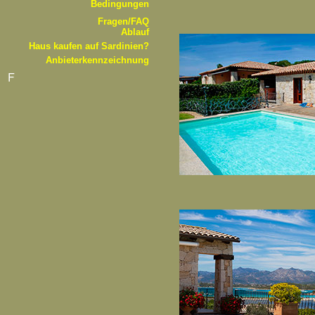
Bedingungen
Fragen/FAQ
Ablauf
Haus kaufen auf Sardinien?
Anbieterkennzeichnung
F