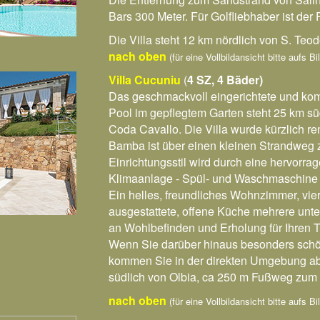
Bars 300 Meter. Für Golfliebhaber ist der 
Die Villa steht 12 km nördlich von S. Teo
nach oben
(für eine Vollbildansicht bitte aufs B
Villa Cucuniu
(
4 SZ, 4 Bäder)
Das geschmackvoll eingerichtete und kom
Pool im gepflegtem Garten steht 25 km sü
Coda Cavallo. Die Villa wurde kürzlich ren
Bamba ist über einen kleinen Strandweg 
Einrichtungsstil wird durch eine hervorra
Klimaanlage - Spül- und Waschmaschine s
Ein helles, freundliches Wohnzimmer, vier
ausgestattete, offene Küche mehrere unte
an Wohlbefinden und Erholung für Ihren T
Wenn Sie darüber hinaus besonders schö
kommen Sie in der direkten Umgebung abs
südlich von Olbia, ca 250 m Fußweg zum
nach oben
(für eine Vollbildansicht bitte aufs B