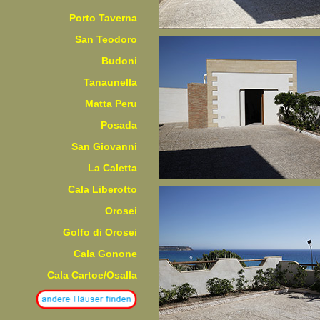
Porto Taverna
San Teodoro
Budoni
Tanaunella
Matta Peru
Posada
San Giovanni
La Caletta
Cala Liberotto
Orosei
Golfo di Orosei
Cala Gonone
Cala Cartoe/Osalla