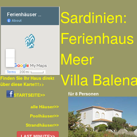
Sardinien:
Ferienhaus
Meer
Villa Balen
Finden Sie Ihr Haus direkt
über diese Karte!!!>>
für 8 Personen
STARTSEITE>>
alle Häuser>>
Poolhäuser>>
Strandhäuser>>
LAST MINUTE>>