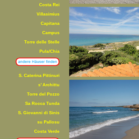
Costa Rei
Villasimius
Capitana
Campus
Torre delle Stelle
Pula/Chia
S. Caterina Pittinuri
s' Archittu
Torre del Pozzo
Sa Rocca Tunda
S. Giovanni di Sinis
su Pallosu
Costa Verde