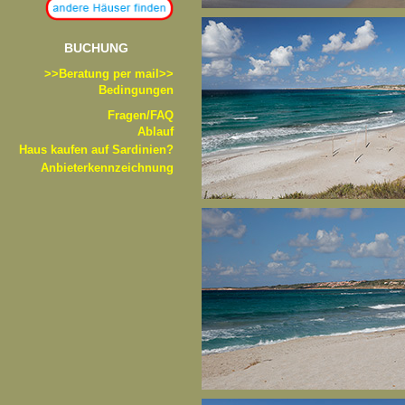
BUCHUNG
>>B
eratung per mail>>
Bedingungen
Fragen/FAQ
Ablauf
Haus kaufen auf Sardinien?
Anbieterkennzeichnung