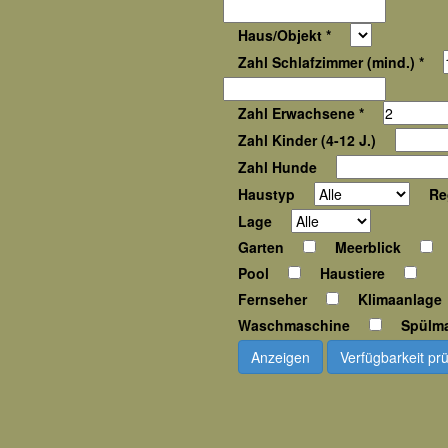
Haus/Objekt *
Zahl Schlafzimmer (mind.) *
Zahl Erwachsene *
Zahl Kinder (4-12 J.)
Zahl Hunde
Haustyp
Re
Lage
Garten
Meerblick
Pool
Haustiere
Fernseher
Klimaanlage
Waschmaschine
Spülm
Anzeigen
Verfügbarkeit pr