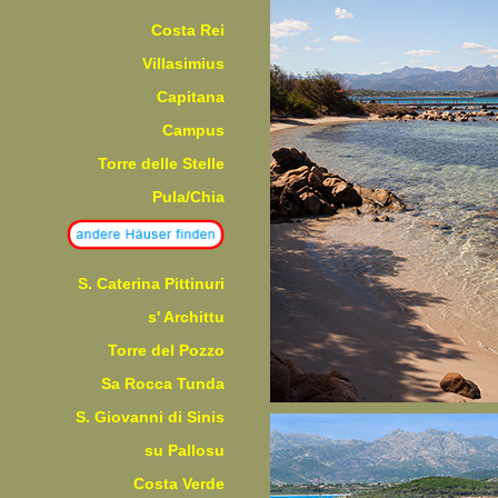
Costa Rei
Villasimius
Capitana
Campus
Torre delle Stelle
Pula/Chia
S. Caterina Pittinuri
s' Archittu
Torre del Pozzo
Sa Rocca Tunda
S. Giovanni di Sinis
su Pallosu
Costa Verde