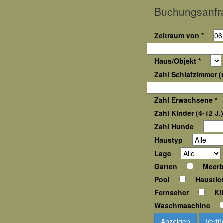
Buchungsanfr
Zeitraum von *
Haus/Objekt *
Zahl Schlafzimmer (m
Zahl Erwachsene *
Zahl Kinder (4-12 J.)
Zahl Hunde
Haustyp
Lage
Garten
Meerb
Pool
Haustie
Fernseher
Kl
Waschmaschine
Anzeigen
Verfü