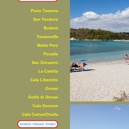
Porto Taverna
San Teodoro
Budoni
Tanaunella
Matta Peru
Posada
San Giovanni
La Caletta
Cala Liberotto
Orosei
Golfo di Orosei
Cala Gonone
Cala Cartoe/Osalla