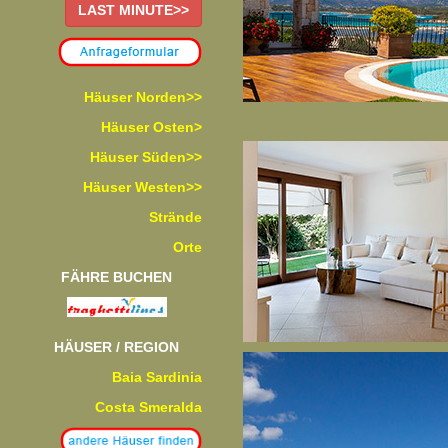
LAST MINUTE>>
Häuser Norden>>
Häuser Osten>
Häuser Süden>>
Häuser Westen>>
Strände
Orte
FÄHRE BUCHEN
HÄUSER / REGION
Baia Sardinia
Costa Smeralda