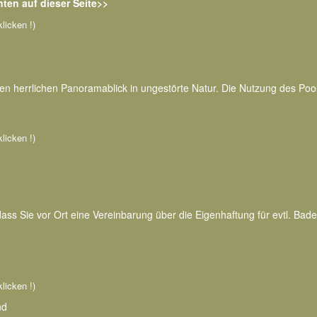
ten auf dieser Seite>>
klicken !)
inen herrlichen Panoramablick in ungestörte Natur. Die Nutzung des Poo
klicken !)
ss Sie vor Ort eine Vereinbarung über die Eigenhaftung für evtl. Badeu
klicken !)
nd