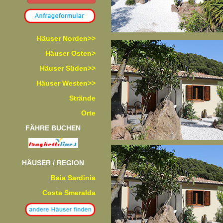
Häuser Norden>>
Häuser Osten>
Häuser Süden>>
Häuser Westen>>
Strände
Orte
FÄHRE BUCHEN
HÄUSER / REGION
Baia Sardinia
Costa Smeralda