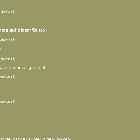
klicken !)
ten auf dieser Seite>>
klicken !)
n
klicken !)
lspanoramen eingerahmt.
klicken !)
klicken !)
rvieri hat den Gipfel in den Wolken