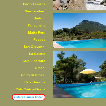
Porto Taverna
San Teodoro
Budoni
Tanaunella
Matta Peru
Posada
San Giovanni
La Caletta
Cala Liberotto
Orosei
Golfo di Orosei
Cala Gonone
Cala Cartoe/Osalla