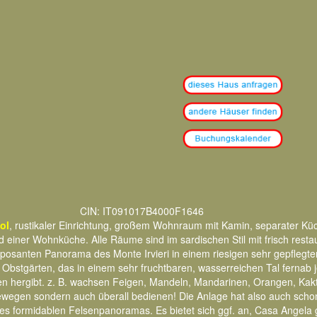
CIN: IT091017B4000F1646
ol
, rustikaler Einrichtung, großem Wohnraum mit Kamin, separater Küc
iner Wohnküche. Alle Räume sind im sardischen Stil mit frisch restaur
posanten Panorama des Monte Irvieri in einem riesigen sehr gepflegte
tgärten, das in einem sehr fruchtbaren, wasserreichen Tal fernab jed
ien hergibt. z. B. wachsen Feigen, Mandeln, Mandarinen, Orangen, Kakt
i bewegen sondern auch überall bedienen! Die Anlage hat also auch scho
nes formidablen Felsenpanoramas. Es bietet sich ggf. an, Casa Angel