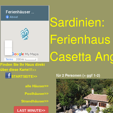
Sardinien:
Ferienhaus
Casetta An
Finden Sie Ihr Haus direkt
über diese Karte!!!>>
für 2 Personen (+ ggf 1-2)
STARTSEITE>>
alle Häuser>>
Poolhäuser>>
Strandhäuser>>
LAST MINUTE>>