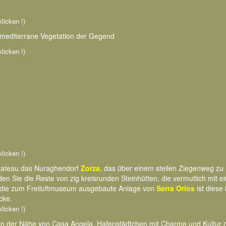
klicken !)
e mediterrane Vegetation der Gegend
klicken !)
klicken !)
splateau das Nuraghendorf
Zorza
, das über einem steilen Ziegenweg zu 
den Sie die Reste von zig kreisrunden Steinhütten, die vermutlich mit 
 die zum Freiluftmuseum ausgebaute Anlage von
Serra Orios
ist diese 
cke.
klicken !)
in der Nähe von Casa Angela, Hafenstädtchen mit Charme und Kultur m