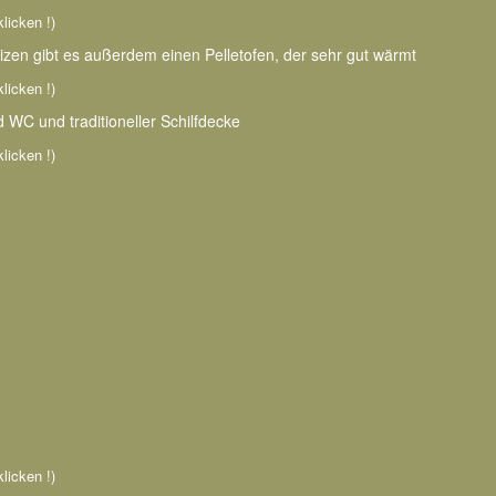
klicken !)
zen gibt es außerdem einen Pelletofen, der sehr gut wärmt
klicken !)
WC und traditioneller Schilfdecke
klicken !)
klicken !)