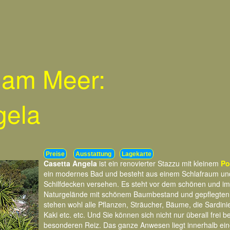
 am Meer:
gela
Preise
Ausstattung
Lagekarte
Casetta Angela
ist ein renovierter Stazzu mit kleinem
Po
ein modernes Bad und besteht aus einem Schlafraum und e
Schilfdecken versehen. Es steht vor dem schönen und im
Naturgelände mit schönem Baumbestand und gepflegten Obs
stehen wohl alle Pflanzen, Sträucher, Bäume, die Sardin
Kaki etc. etc. Und Sie können sich nicht nur überall fre
besonderen Reiz. Das ganze Anwesen liegt innerhalb ei