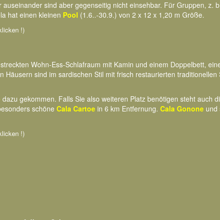
r auseinander sind aber gegenseitig nicht einsehbar. Für Gruppen, z. b
a hat einen kleinen
Pool
(1.6..-30.9.) von 2 x 12 x 1,20 m Größe.
klicken !)
treckten Wohn-Ess-Schlafraum mit Kamin und einem Doppelbett, einer
Häusern sind im sardischen Stil mit frisch restaurierten traditionellen
e
dazu gekommen. Falls Sie also weiteren Platz benötigen steht auch 
 besonders schöne
Cala Cartoe
in 6 km Entfernung.
Cala Gonone
und 
klicken !)