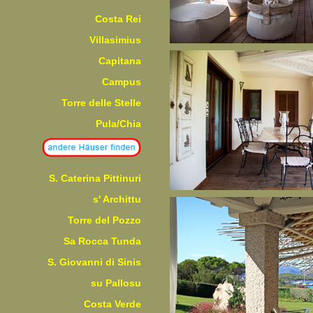
Costa Rei
Villasimius
Capitana
Campus
Torre delle Stelle
Pula/Chia
S. Caterina Pittinuri
s' Archittu
Torre del Pozzo
Sa Rocca Tunda
S. Giovanni di Sinis
su Pallosu
Costa Verde