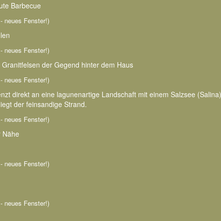
aute Barbecue
n - neues Fenster!)
hlen
n - neues Fenster!)
en Granitfelsen der Gegend hinter dem Haus
n - neues Fenster!)
enzt direkt an eine lagunenartige Landschaft mit einem Salzsee (Salina)
iegt der feinsandige Strand.
n - neues Fenster!)
r Nähe
n - neues Fenster!)
n - neues Fenster!)