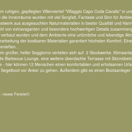
ht im ruhigen, gepflegten Villenviertel "Villaggio Capo Coda Cavallo" in 
 die Innenräume wurden mit viel Sorgfalt, Fantasie und Sinn für Ambi
stwerk aus ausgesuchten Naturmaterialien in bester Qualität und Har
hl von extravaganten und besonders hochwertigen Details zusammenges
verbaut wurden und dem Ambiente eine urtümliche und lebendige Atm
rarbeitung der kostbaren Materialien garantiert höchsten Komfort. Ein
enießen. .
n großer, heller Soggiorno verteilen sich auf 2 Stockwerke. Klimaanl
ße Barbecue-Lounge, eine weitere überdachte Terrasse mit Sitzmöbeln,
e - hier können 12 Menschen einen komfortablen und erholsamen Url
m Segelboot vor Anker zu gehen. Außerdem gibt es einen Bootsanleger 
n - neues Fenster!)