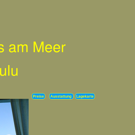
s am Meer
culu
Preise
Ausstattung
Lagekarte