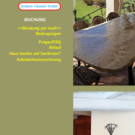
BUCHUNG
>>B
eratung per mail>>
Bedingungen
Fragen/FAQ
Ablauf
Haus kaufen auf Sardinien?
Anbieterkennzeichnung