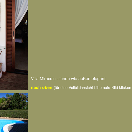
Villa Miraculu - innen wie außen elegant
nach oben
(für eine Vollbildansicht bitte aufs Bild klicke