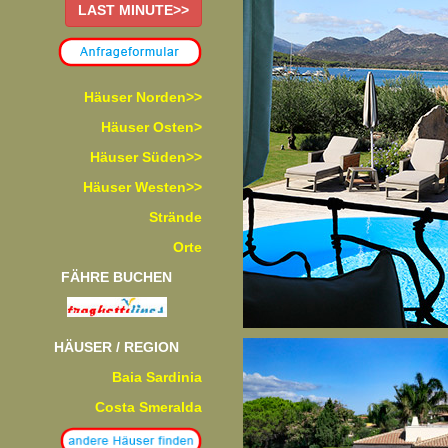
LAST MINUTE>>
Häuser Norden>>
Häuser Osten>
Häuser Süden>>
Häuser Westen>>
Strände
Orte
FÄHRE BUCHEN
HÄUSER / REGION
Baia Sardinia
Costa Smeralda