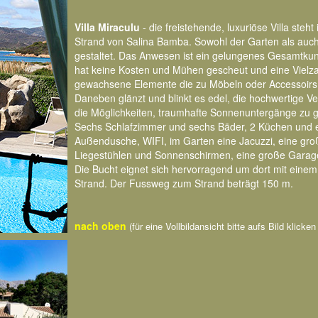
Villa Miraculu
- die freistehende, luxuriöse Villa ste
Strand von Salina Bamba. Sowohl der Garten als auch
gestaltet. Das Anwesen ist ein gelungenes Gesamtkun
hat keine Kosten und Mühen gescheut und eine Vielza
gewachsene Elemente die zu Möbeln oder Accessoirs 
Daneben glänzt und blinkt es edel, die hochwertige Ve
die Möglichkeiten, traumhafte Sonnenuntergänge zu g
Sechs Schlafzimmer und sechs Bäder, 2 Küchen und ei
Außendusche, WIFI, im Garten eine Jacuzzi, eine gro
Liegestühlen und Sonnenschirmen, eine große Garag
Die Bucht eignet sich hervorragend um dort mit eine
Strand. Der Fussweg zum Strand beträgt 150 m.
nach oben
(für eine Vollbildansicht bitte aufs Bild klicke