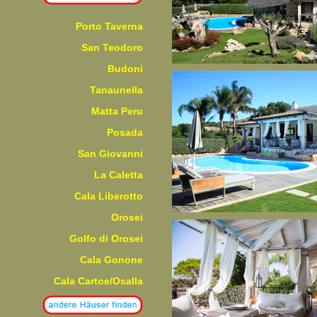
Porto Taverna
San Teodoro
Budoni
Tanaunella
Matta Peru
Posada
San Giovanni
La Caletta
Cala Liberotto
Orosei
Golfo di Orosei
Cala Gonone
Cala Cartoe/Osalla