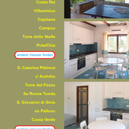
Costa Rei
Villasimius
Capitana
Campus
Torre delle Stelle
Pula/Chia
S. Caterina Pittinuri
s' Archittu
Torre del Pozzo
Sa Rocca Tunda
S. Giovanni di Sinis
su Pallosu
Costa Verde