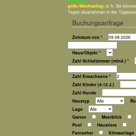
gelb=Wechseltag
: d. h. Sie kön
Tages (Ausnahmen in der Tageszei
Buchungsanfrage
Zeitraum von *
Haus/Objekt *
Zahl Schlafzimmer (mind.) *
Zahl Erwachsene *
Zahl Kinder (4-12 J.)
Zahl Hunde
Haustyp
Re
Lage
Garten
Meerblick
Pool
Haustiere
Fernseher
Klimaanlage