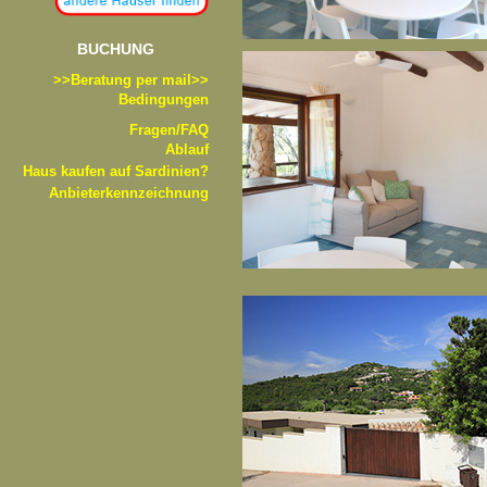
BUCHUNG
>>B
eratung per mail>>
Bedingungen
Fragen/FAQ
Ablauf
Haus kaufen auf Sardinien?
Anbieterkennzeichnung