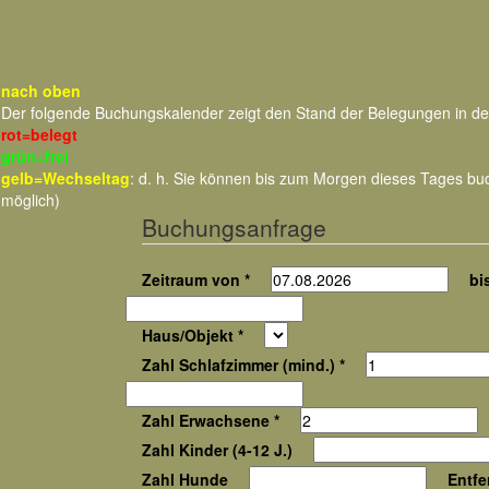
nach oben
Der folgende Buchungskalender zeigt den Stand der Belegungen in d
rot=belegt
grün=frei
gelb=Wechseltag
: d. h. Sie können bis zum Morgen dieses Tages b
möglich)
Buchungsanfrage
Zeitraum von *
bis
Haus/Objekt *
Zahl Schlafzimmer (mind.) *
Zahl Erwachsene *
Zahl Kinder (4-12 J.)
Zahl Hunde
Entfe