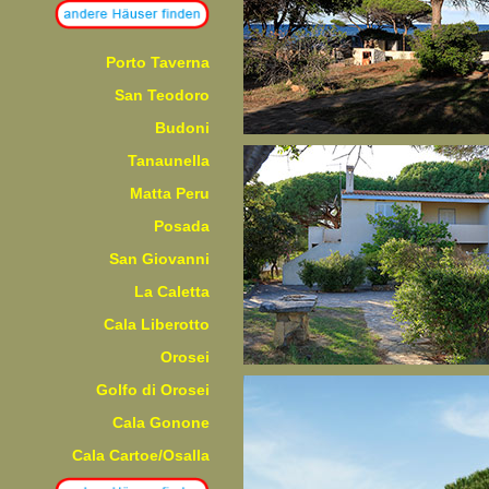
Porto Taverna
San Teodoro
Budoni
Tanaunella
Matta Peru
Posada
San Giovanni
La Caletta
Cala Liberotto
Orosei
Golfo di Orosei
Cala Gonone
Cala Cartoe/Osalla