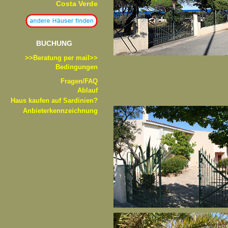
Costa Verde
BUCHUNG
>>B
eratung per mail>>
Bedingungen
Fragen/FAQ
Ablauf
Haus kaufen auf Sardinien?
Anbieterkennzeichnung