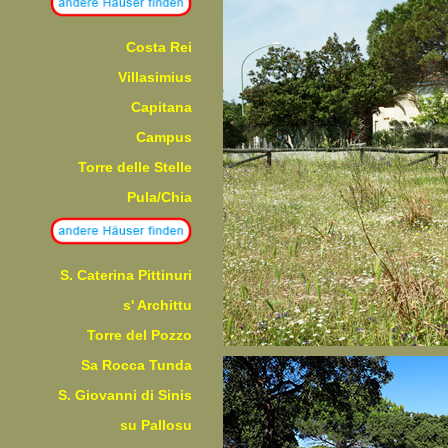
Costa Rei
Villasimius
Capitana
Campus
Torre delle Stelle
Pula/Chia
S. Caterina Pittinuri
s' Archittu
Torre del Pozzo
Sa Rocca Tunda
S. Giovanni di Sinis
su Pallosu