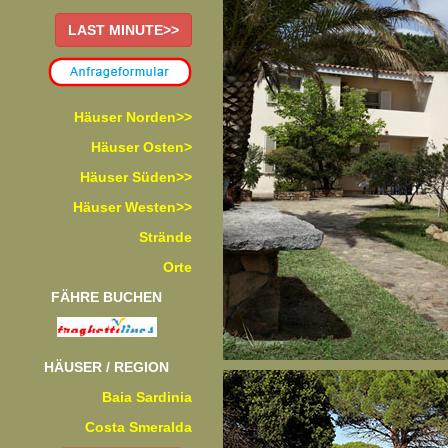
LAST MINUTE>>
Häuser Norden>>
Häuser Osten>
Häuser Süden>>
Häuser Westen>>
Strände
Orte
FÄHRE BUCHEN
HÄUSER / REGION
Baia Sardinia
Costa Smeralda