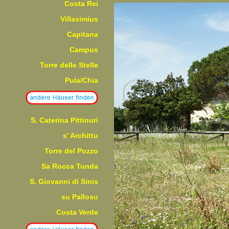
Costa Rei
Villasimius
Capitana
Campus
Torre delle Stelle
Pula/Chia
S. Caterina Pittinuri
s' Archittu
Torre del Pozzo
Sa Rocca Tunda
S. Giovanni di Sinis
su Pallosu
Costa Verde