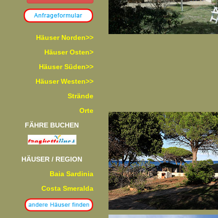
Häuser Norden>>
Häuser Osten>
Häuser Süden>>
Häuser Westen>>
Strände
Orte
FÄHRE BUCHEN
HÄUSER / REGION
Baia Sardinia
Costa Smeralda