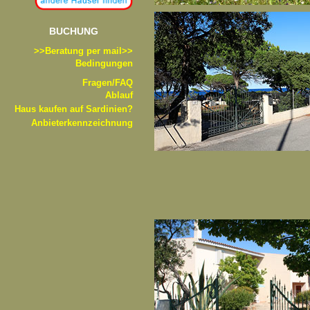
BUCHUNG
>>B
eratung per mail>>
Bedingungen
Fragen/FAQ
Ablauf
Haus kaufen auf Sardinien?
Anbieterkennzeichnung