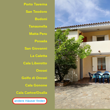
Porto Taverna
San Teodoro
Budoni
Tanaunella
Matta Peru
Posada
San Giovanni
La Caletta
Cala Liberotto
Orosei
Golfo di Orosei
Cala Gonone
Cala Cartoe/Osalla