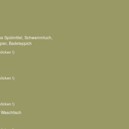
aus Spülmittel, Schwammtuch,
pier, Badeteppich
klicken !)
klicken !)
klicken !)
 Waschtisch