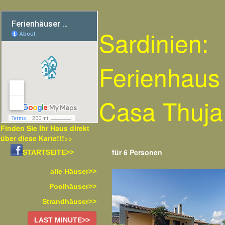
Sardinien:
Ferienhaus
Casa Thuja
Finden Sie Ihr Haus direkt
über diese Karte!!!>>
für 6 Personen
STARTSEITE>>
alle Häuser>>
Poolhäuser>>
Strandhäuser>>
LAST MINUTE>>