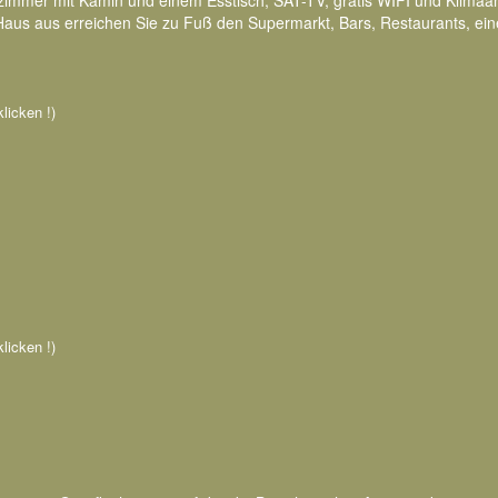
zimmer mit Kamin und einem Esstisch, SAT-TV, gratis WIFI und Klimaa
us aus erreichen Sie zu Fuß den Supermarkt, Bars, Restaurants, ein
klicken !)
klicken !)