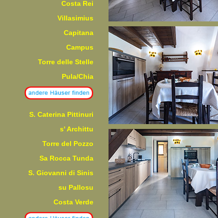
Costa Rei
Villasimius
Capitana
Campus
Torre delle Stelle
Pula/Chia
S. Caterina Pittinuri
s' Archittu
Torre del Pozzo
Sa Rocca Tunda
S. Giovanni di Sinis
su Pallosu
Costa Verde