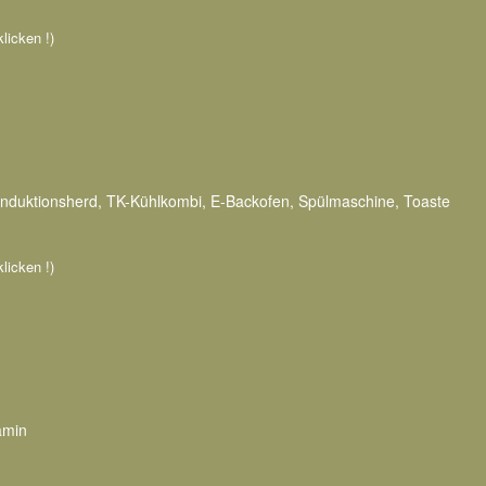
klicken !)
Induktionsherd, TK-Kühlkombi, E-Backofen, Spülmaschine, Toaste
klicken !)
amin