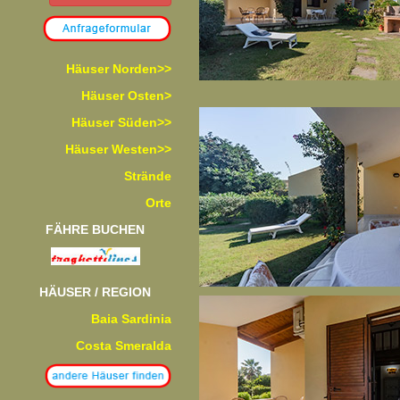
Häuser Norden>>
Häuser Osten>
Häuser Süden>>
Häuser Westen>>
Strände
Orte
FÄHRE BUCHEN
HÄUSER / REGION
Baia Sardinia
Costa Smeralda