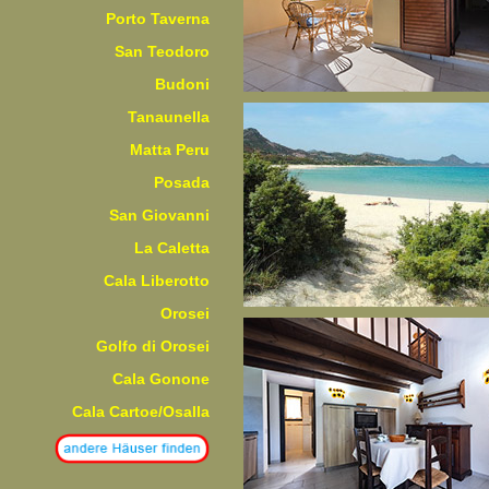
Porto Taverna
San Teodoro
Budoni
Tanaunella
Matta Peru
Posada
San Giovanni
La Caletta
Cala Liberotto
Orosei
Golfo di Orosei
Cala Gonone
Cala Cartoe/Osalla