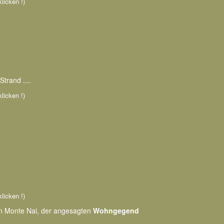
klicken !)
trand ....
klicken !)
klicken !)
on Monte Nai, der angesagten
Wohngegend