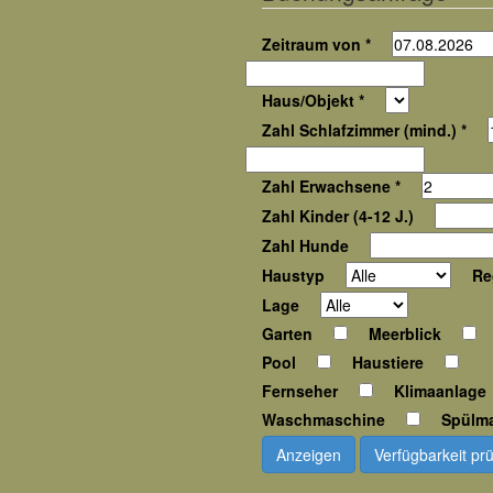
Zeitraum von *
Haus/Objekt *
Zahl Schlafzimmer (mind.) *
Zahl Erwachsene *
Zahl Kinder (4-12 J.)
Zahl Hunde
Haustyp
Re
Lage
Garten
Meerblick
Pool
Haustiere
Fernseher
Klimaanlage
Waschmaschine
Spülm
Anzeigen
Verfügbarkeit pr