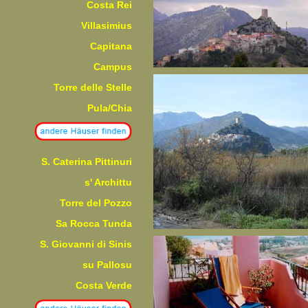
Costa Rei
Villasimius
Capitana
Campus
Torre delle Stelle
Pula/Chia
S. Caterina Pittinuri
s' Archittu
Torre del Pozzo
Sa Rocca Tunda
S. Giovanni di Sinis
su Pallosu
Costa Verde