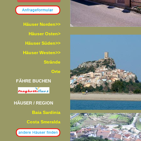
Häuser Norden>>
Häuser Osten>
Häuser Süden>>
Häuser Westen>>
Strände
Orte
FÄHRE BUCHEN
HÄUSER / REGION
Baia Sardinia
Costa Smeralda