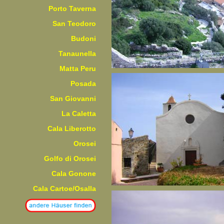
Porto Taverna
San Teodoro
Budoni
Tanaunella
Matta Peru
Posada
San Giovanni
La Caletta
Cala Liberotto
Orosei
Golfo di Orosei
Cala Gonone
Cala Cartoe/Osalla