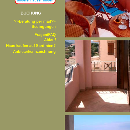
BUCHUNG
>>B
eratung per mail>>
Bedingungen
Fragen/FAQ
Ablauf
Haus kaufen auf Sardinien?
Anbieterkennzeichnung