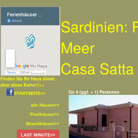
Sardinien:
Meer
Casa Satta
Finden Sie Ihr Haus direkt
über diese Karte!!!>>
für 4 (ggf. + 1) Personen
STARTSEITE>>
alle Häuser>>
Poolhäuser>>
Strandhäuser>>
LAST MINUTE>>