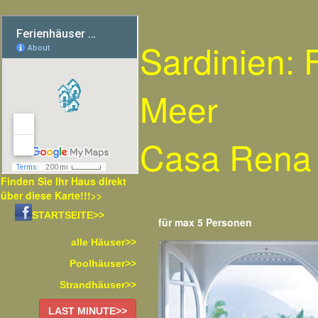
Sardinien:
Meer
Casa Rena
Finden Sie Ihr Haus direkt
über diese Karte!!!>>
STARTSEITE>>
für max 5 Personen
alle Häuser>>
Poolhäuser>>
Strandhäuser>>
LAST MINUTE>>