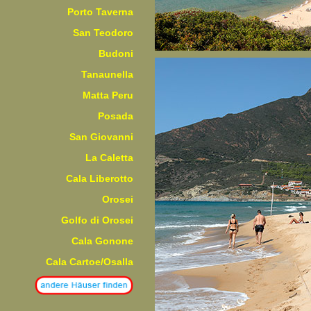
Porto Taverna
San Teodoro
Budoni
Tanaunella
Matta Peru
Posada
San Giovanni
La Caletta
Cala Liberotto
Orosei
Golfo di Orosei
Cala Gonone
Cala Cartoe/Osalla