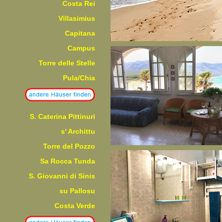
Costa Rei
Villasimius
Capitana
Campus
Torre delle Stelle
Pula/Chia
S. Caterina Pittinuri
s' Archittu
Torre del Pozzo
Sa Rocca Tunda
S. Giovanni di Sinis
su Pallosu
Costa Verde