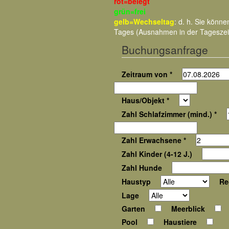
rot=belegt
grün=frei
gelb=Wechseltag
: d. h. Sie kön
Tages (Ausnahmen in der Tageszei
Buchungsanfrage
Zeitraum von *
Haus/Objekt *
Zahl Schlafzimmer (mind.) *
Zahl Erwachsene *
Zahl Kinder (4-12 J.)
Zahl Hunde
Haustyp
Re
Lage
Garten
Meerblick
Pool
Haustiere