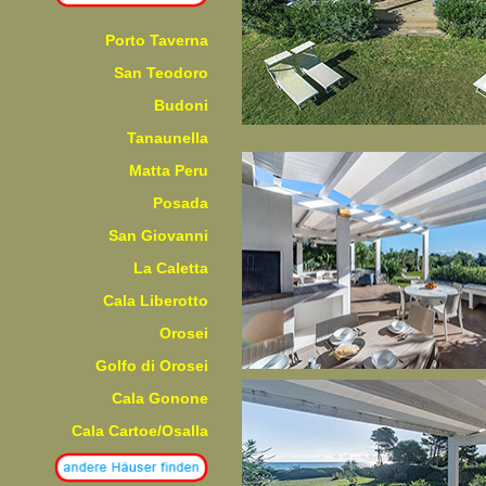
Porto Taverna
San Teodoro
Budoni
Tanaunella
Matta Peru
Posada
San Giovanni
La Caletta
Cala Liberotto
Orosei
Golfo di Orosei
Cala Gonone
Cala Cartoe/Osalla