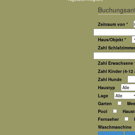
Buchungsan
Zeitraum von *
Haus/Objekt *
Zahl Schlafzimmer
Zahl Erwachsene 
Zahl Kinder (4-12 
Zahl Hunde
Haustyp
Lage
Garten
Mee
Pool
Haust
Fernseher
Waschmaschine