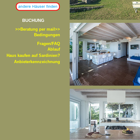
BUCHUNG
>>B
eratung per mail>>
Bedingungen
Fragen/FAQ
Ablauf
Haus kaufen auf Sardinien?
Anbieterkennzeichnung