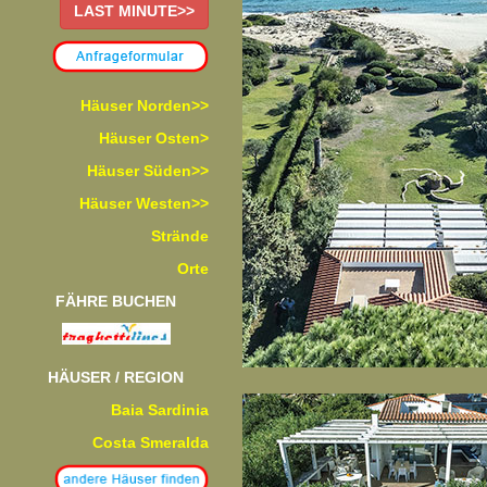
LAST MINUTE>>
Häuser Norden>>
Häuser Osten>
Häuser Süden>>
Häuser Westen>>
Strände
Orte
FÄHRE BUCHEN
HÄUSER / REGION
Baia Sardinia
Costa Smeralda