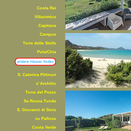
Costa Rei
Villasimius
Capitana
Campus
Torre delle Stelle
Pula/Chia
S. Caterina Pittinuri
s' Archittu
Torre del Pozzo
Sa Rocca Tunda
S. Giovanni di Sinis
su Pallosu
Costa Verde