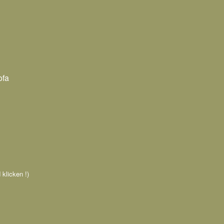
ofa
 klicken !)