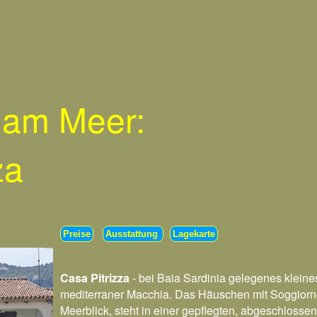
 am Meer:
za
Preise
Ausstattung
Lagekarte
Casa Pitrizza
- bei Baia Sardinia gelegenes klein
mediterraner Macchia. Das Häuschen mit Soggiorno
Meerblick, steht in einer gepflegten, abgeschloss