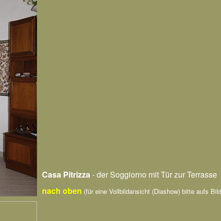
Casa Pitrizza
- der Soggiorno mit Tür zur Terrasse
nach oben
(für eine Vollbildansicht (Diashow) bitte aufs Bild