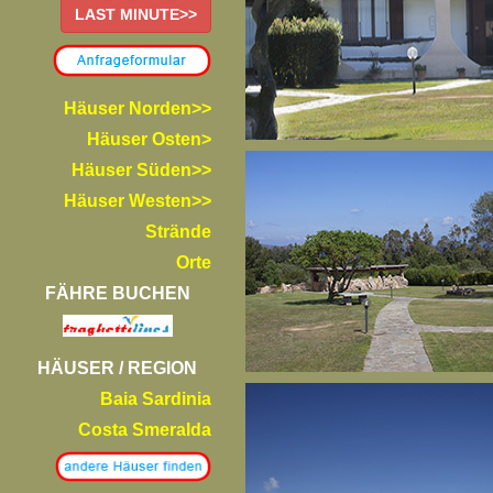
LAST MINUTE>>
Häuser Norden>>
Häuser Osten>
Häuser Süden>>
Häuser Westen>>
Strände
Orte
FÄHRE BUCHEN
HÄUSER / REGION
Baia Sardinia
Costa Smeralda