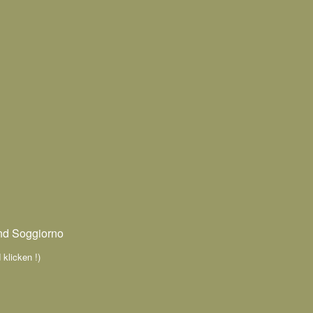
nd Soggiorno
 klicken !)