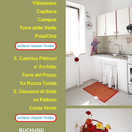
Villasimius
Capitana
Campus
Torre delle Stelle
Pula/Chia
S. Caterina Pittinuri
s' Archittu
Torre del Pozzo
Sa Rocca Tunda
S. Giovanni di Sinis
su Pallosu
Costa Verde
BUCHUNG