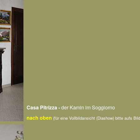
Casa Pitrizza -
der Kamin im Soggiorno
nach oben
(für eine Vollbildansicht (Diashow) bitte aufs Bild