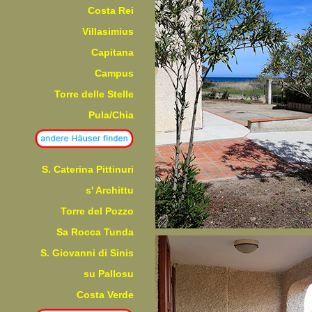
Costa Rei
Villasimius
Capitana
Campus
Torre delle Stelle
Pula/Chia
S. Caterina Pittinuri
s' Archittu
Torre del Pozzo
Sa Rocca Tunda
S. Giovanni di Sinis
su Pallosu
Costa Verde