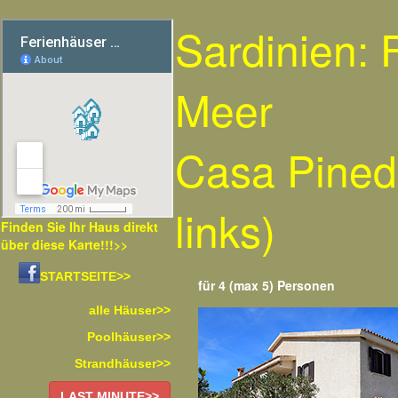
Sardinien:
Meer
Casa Pined
links)
Finden Sie Ihr Haus direkt
über diese Karte!!!>>
STARTSEITE>>
für 4 (max 5) Personen
alle Häuser>>
Poolhäuser>>
Strandhäuser>>
LAST MINUTE>>