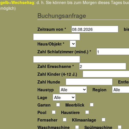
gelb=Wechseltag
: d. h. Sie können bis zum Morgen dieses Tages b
möglich)
Buchungsanfrage
Zeitraum von *
bis
Haus/Objekt *
Zahl Schlafzimmer (mind.) *
Zahl Erwachsene *
Zahl Kinder (4-12 J.)
Zahl Hunde
Entfe
Haustyp
Region
Lage
Garten
Meerblick
Pool
Haustiere
Fernseher
Klimaanlage
Waschmaschine
Spülmaschine