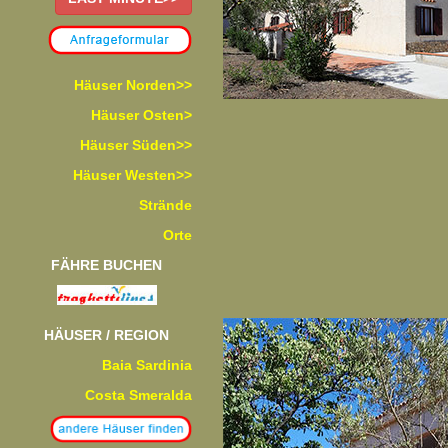
Häuser Norden>>
Häuser Osten>
Häuser Süden>>
Häuser Westen>>
Strände
Orte
FÄHRE BUCHEN
HÄUSER / REGION
Baia Sardinia
Costa Smeralda