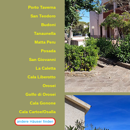
Porto Taverna
San Teodoro
Budoni
Tanaunella
Matta Peru
Posada
San Giovanni
La Caletta
Cala Liberotto
Orosei
Golfo di Orosei
Cala Gonone
Cala Cartoe/Osalla