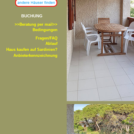
BUCHUNG
>>B
eratung per mail>>
Bedingungen
Fragen/FAQ
Ablauf
Haus kaufen auf Sardinien?
Anbieterkennzeichnung