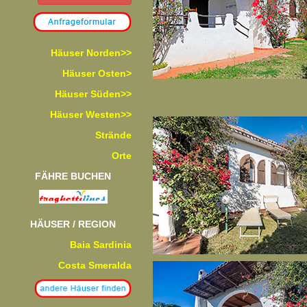
Häuser Norden>>
Häuser Osten>
Häuser Süden>>
Häuser Westen>>
Strände
Orte
FÄHRE BUCHEN
HÄUSER / REGION
Baia Sardinia
Costa Smeralda