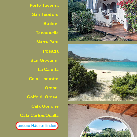
Porto Taverna
San Teodoro
Budoni
Tanaunella
Matta Peru
Posada
San Giovanni
La Caletta
Cala Liberotto
Orosei
Golfo di Orosei
Cala Gonone
Cala Cartoe/Osalla