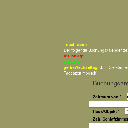
nach oben
Der folgende Buchungskalender ze
rot=belegt
grün=frei
gelb=Wechseltag
: d. h. Sie kön
Tageszeit möglich)
Buchungsan
Zeitraum von *
Haus/Objekt *
Zahl Schlafzimmer