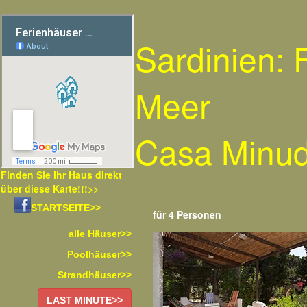
Sardinien:
Meer
Casa Minu
Finden Sie Ihr Haus direkt
über diese Karte!!!>>
STARTSEITE>>
für 4 Personen
alle Häuser>>
Poolhäuser>>
Strandhäuser>>
LAST MINUTE>>