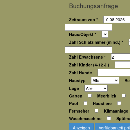
Buchungsanfrage
Zeitraum von *
Haus/Objekt *
Zahl Schlafzimmer (mind.) *
Zahl Erwachsene *
Zahl Kinder (4-12 J.)
Zahl Hunde
Haustyp
Re
Lage
Garten
Meerblick
Pool
Haustiere
Fernseher
Klimaanlage
Waschmaschine
Spülm
Anzeigen
Verfügbarkeit pr