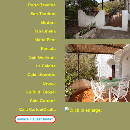
Porto Taverna
San Teodoro
Budoni
Tanaunella
Matta Peru
Posada
San Giovanni
La Caletta
Cala Liberotto
Orosei
Golfo di Orosei
Cala Gonone
Cala Cartoe/Osalla