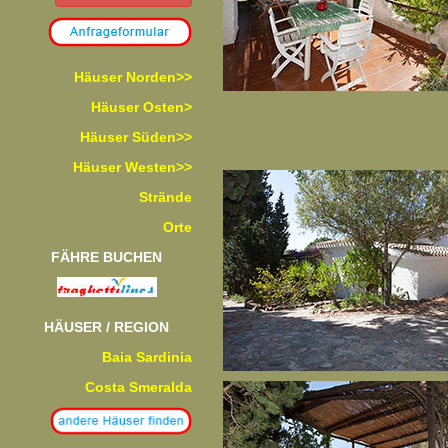
Häuser Norden>>
Häuser Osten>
Häuser Süden>>
Häuser Westen>>
Strände
Orte
FÄHRE BUCHEN
HÄUSER / REGION
Baia Sardinia
Costa Smeralda