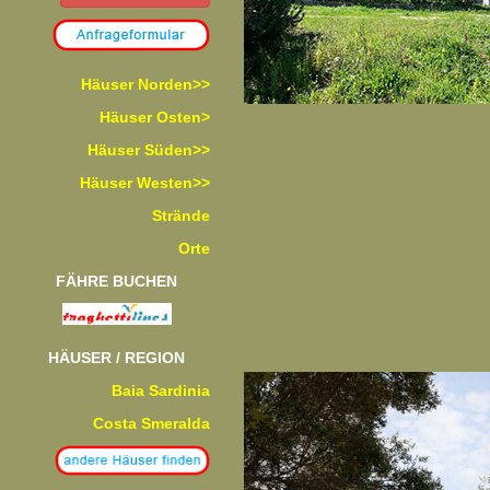
Häuser Norden>>
Häuser Osten>
Häuser Süden>>
Häuser Westen>>
Strände
Orte
FÄHRE BUCHEN
HÄUSER / REGION
Baia Sardinia
Costa Smeralda