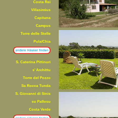
Costa Rei
Villasimius
Capitana
Campus
Torre delle Stelle
Pula/Chia
S. Caterina Pittinuri
s' Archittu
Torre del Pozzo
Sa Rocca Tunda
S. Giovanni di Sinis
su Pallosu
Costa Verde