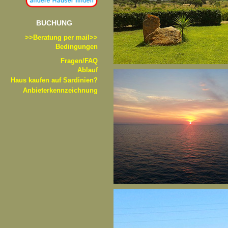
BUCHUNG
>>B
eratung per mail>>
Bedingungen
Fragen/FAQ
Ablauf
Haus kaufen auf Sardinien?
Anbieterkennzeichnung