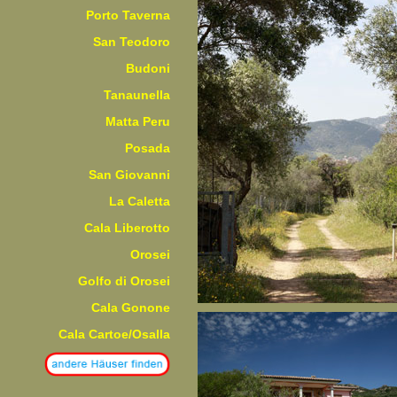
Porto Taverna
San Teodoro
Budoni
Tanaunella
Matta Peru
Posada
San Giovanni
La Caletta
Cala Liberotto
Orosei
Golfo di Orosei
Cala Gonone
Cala Cartoe/Osalla