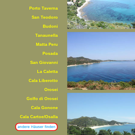
Porto Taverna
San Teodoro
Budoni
Tanaunella
Matta Peru
Posada
San Giovanni
La Caletta
Cala Liberotto
Orosei
Golfo di Orosei
Cala Gonone
Cala Cartoe/Osalla