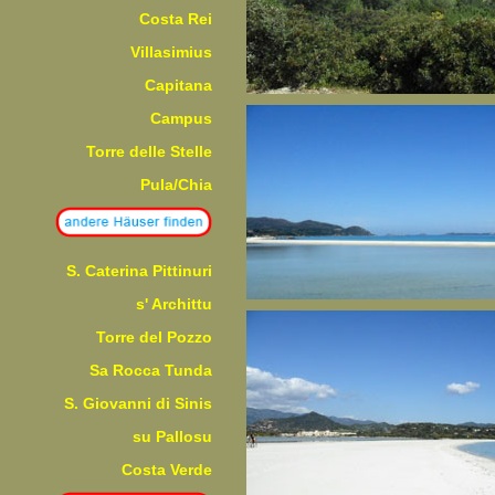
Costa Rei
Villasimius
Capitana
Campus
Torre delle Stelle
Pula/Chia
S. Caterina Pittinuri
s' Archittu
Torre del Pozzo
Sa Rocca Tunda
S. Giovanni di Sinis
su Pallosu
Costa Verde