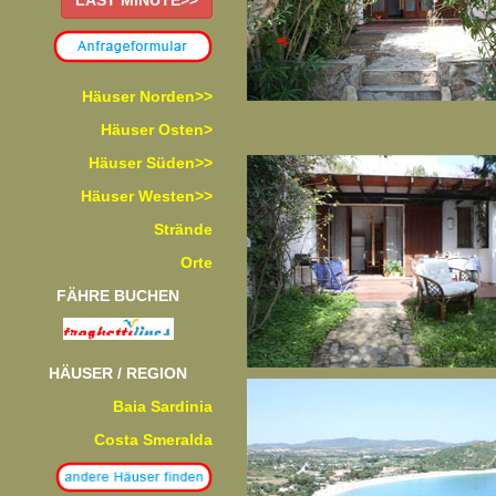
LAST MINUTE>>
Häuser Norden>>
Häuser Osten>
Häuser Süden>>
Häuser Westen>>
Strände
Orte
FÄHRE BUCHEN
HÄUSER / REGION
Baia Sardinia
Costa Smeralda