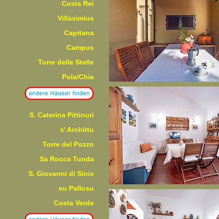
Costa Rei
Villasimius
Capitana
Campus
Torre delle Stelle
Pula/Chia
S. Caterina Pittinuri
s' Archittu
Torre del Pozzo
Sa Rocca Tunda
S. Giovanni di Sinis
su Pallosu
Costa Verde