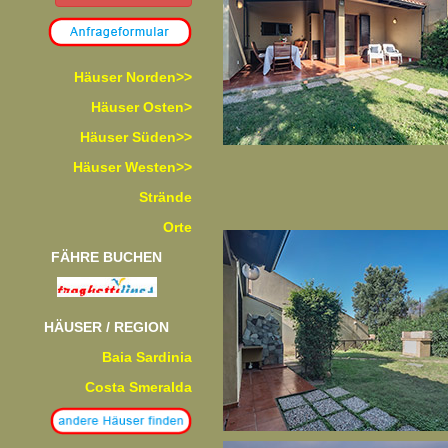
Häuser Norden>>
Häuser Osten>
Häuser Süden>>
Häuser Westen>>
Strände
Orte
FÄHRE BUCHEN
HÄUSER / REGION
Baia Sardinia
Costa Smeralda