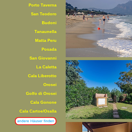
Porto Taverna
San Teodoro
Budoni
Tanaunella
Matta Peru
Posada
San Giovanni
La Caletta
Cala Liberotto
Orosei
Golfo di Orosei
Cala Gonone
Cala Cartoe/Osalla