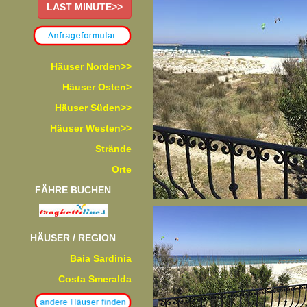
LAST MINUTE>>
Häuser Norden>>
Häuser Osten>
Häuser Süden>>
Häuser Westen>>
Strände
Orte
FÄHRE BUCHEN
HÄUSER / REGION
Baia Sardinia
Costa Smeralda