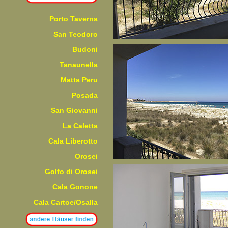
Porto Taverna
San Teodoro
Budoni
Tanaunella
Matta Peru
Posada
San Giovanni
La Caletta
Cala Liberotto
Orosei
Golfo di Orosei
Cala Gonone
Cala Cartoe/Osalla