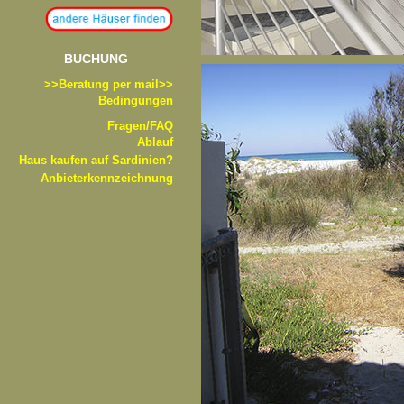
BUCHUNG
>>B
eratung per mail>>
Bedingungen
Fragen/FAQ
Ablauf
Haus kaufen auf Sardinien?
Anbieterkennzeichnung