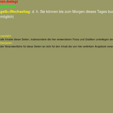
rot=belegt
grün=frei
gelb=Wechseltag
: d. h. Sie können bis zum Morgen dieses Tages b
möglich)
copyright:
alle Inhalte dieser Seiten, insbesondere die hier verwendeten Fotos und Grafiken unterliegen d
Disclaimer:
der Verantwortliche für diese Seiten ist nicht für den Inhalt der von hier verlinkten Angebote veran