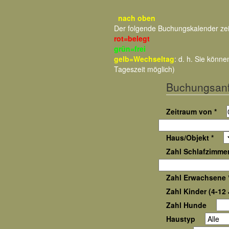
nach oben
Der folgende Buchungskalender ze
rot=belegt
grün=frei
gelb=Wechseltag
: d. h. Sie kön
Tageszeit möglich)
Buchungsan
Zeitraum von *
Haus/Objekt *
Zahl Schlafzimmer
Zahl Erwachsene 
Zahl Kinder (4-12 
Zahl Hunde
Haustyp