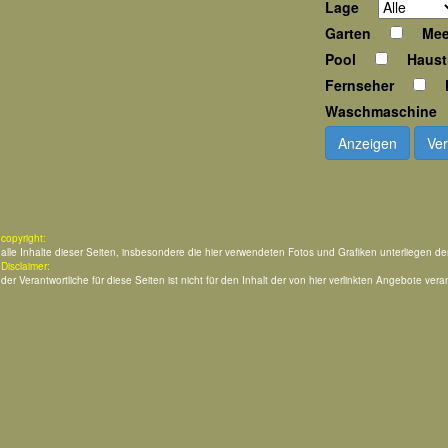
Lage
Garten
Mee
Pool
Haust
Fernseher
Waschmaschine
Anzeigen
Ver
copyright:
alle Inhalte dieser Seiten, insbesondere die hier verwendeten Fotos und Grafiken unterliegen d
Disclaimer:
der Verantwortliche für diese Seiten ist nicht für den Inhalt der von hier verlinkten Angebote veran