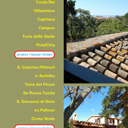
Costa Rei
Villasimius
Capitana
Campus
Torre delle Stelle
Pula/Chia
S. Caterina Pittinuri
s' Archittu
Torre del Pozzo
Sa Rocca Tunda
S. Giovanni di Sinis
su Pallosu
Costa Verde