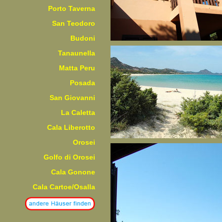
Porto Taverna
San Teodoro
Budoni
Tanaunella
Matta Peru
Posada
San Giovanni
La Caletta
Cala Liberotto
Orosei
Golfo di Orosei
Cala Gonone
Cala Cartoe/Osalla