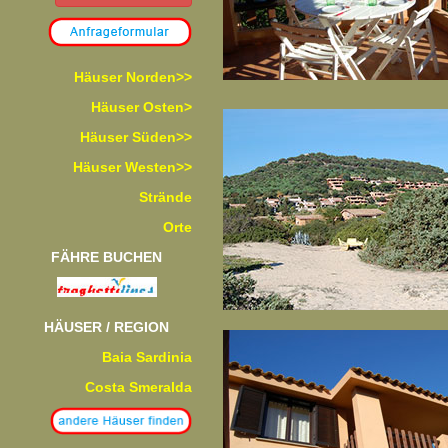
Häuser Norden>>
Häuser Osten>
Häuser Süden>>
Häuser Westen>>
Strände
Orte
FÄHRE BUCHEN
HÄUSER / REGION
Baia Sardinia
Costa Smeralda