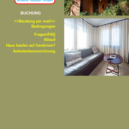
BUCHUNG
>>B
eratung per mail>>
Bedingungen
Fragen/FAQ
Ablauf
Haus kaufen auf Sardinien?
Anbieterkennzeichnung