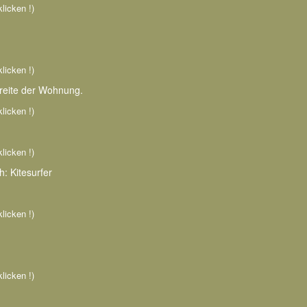
klicken !)
klicken !)
Breite der Wohnung.
klicken !)
klicken !)
h: Kitesurfer
klicken !)
klicken !)