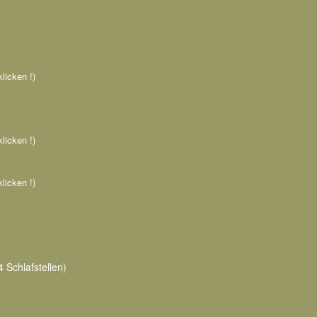
klicken !)
klicken !)
klicken !)
4 Schlafstellen)