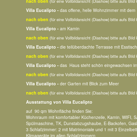
nach oben
(für eine Vollbildansicht (Diashow) bitte aufs Bild 
Villa Eucalipto -
das offene, helle Wohnzimmer mit dem 
nach oben
(für eine Vollbildansicht (Diashow) bitte aufs Bild 
Villa Eucalipto -
am Kamin
nach oben
(für eine Vollbildansicht (Diashow) bitte aufs Bild 
Villa Eucalipto -
die teilüberdachte Terrasse mit Esstis
nach oben
(für eine Vollbildansicht (Diashow) bitte aufs Bild 
Villa Eucalipto -
das Haus steht schön eingewachsen im
nach oben
(für eine Vollbildansicht (Diashow) bitte aufs Bild 
Villa Eucalipto -
der Garten mit Blick zum Meer
nach oben
(für eine Vollbildansicht (Diashow) bitte aufs Bild 
Ausstattung von Villa Eucalipto
auf 90 qm Wohnfläche finden Sie:
Wohnraum mit komfortabler Küchenzeile, Kamin, WIFI, 
Spülmaschine, TK, Dunstabzugshaube, E-Backofen, Gash
3 Schlafzimmer: 2 mit Matrimoniale und 1 mit 3 Einzelbet
Klimageräte im allen Schlafzimmern