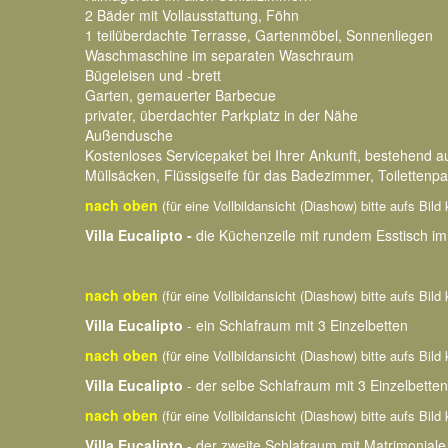
2 Bäder mit Vollausstattung, Föhn
1 teilüberdachte Terrasse, Gartenmöbel, Sonnenliegen
Waschmaschine im separaten Waschraum
Bügeleisen und -brett
Garten, gemauerter Barbecue
privater, überdachter Parkplatz in der Nähe
Außendusche
Kostenloses Servicepaket bei Ihrer Ankunft, bestehend 
Müllsäcken, Flüssigseife für das Badezimmer, Toilettenpa
nach oben
(für eine Vollbildansicht (Diashow) bitte aufs Bild 
Villa Eucalipto -
die Küchenzeile mit rundem Esstisch i
nach oben
(für eine Vollbildansicht (Diashow) bitte aufs Bild 
Villa Eucalipto
- ein Schlafraum mit 3 Einzelbetten
nach oben
(für eine Vollbildansicht (Diashow) bitte aufs Bild 
Villa Eucalipto
- der selbe Schlafraum mit 3 Einzelbetten
nach oben
(für eine Vollbildansicht (Diashow) bitte aufs Bild 
Villa Eucalipto
- der zweite Schlafraum mit Matrimoniale