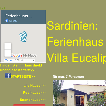
cos
Sardinien:
Ferienhaus
Villa Eucali
Finden Sie Ihr Haus direkt
über diese Karte!!!>>
für max 7 Personen
STARTSEITE>>
alle Häuser>>
Poolhäuser>>
Strandhäuser>>