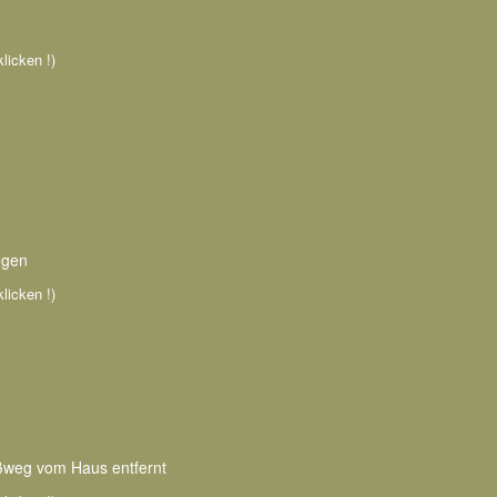
klicken !)
egen
klicken !)
ußweg vom Haus entfernt