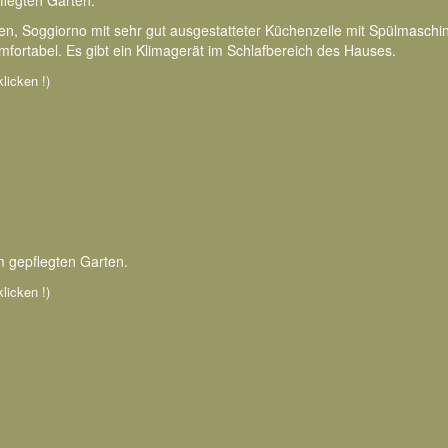
flegten Garten.
roßen, Soggiorno mit sehr gut ausgestatteter Küchenzeile mit Spülmasc
fortabel. Es gibt ein Klimagerät im Schlafbereich des Hauses.
klicken !)
 gepflegten Garten.
klicken !)