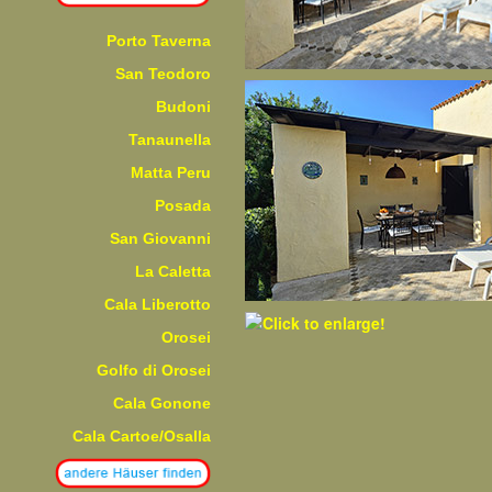
Porto Taverna
San Teodoro
Budoni
Tanaunella
Matta Peru
Posada
San Giovanni
La Caletta
Cala Liberotto
Orosei
Golfo di Orosei
Cala Gonone
Cala Cartoe/Osalla