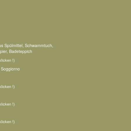
aus Spülmittel, Schwammtuch,
pier, Badeteppich
klicken !)
m Soggiorno
klicken !)
klicken !)
klicken !)