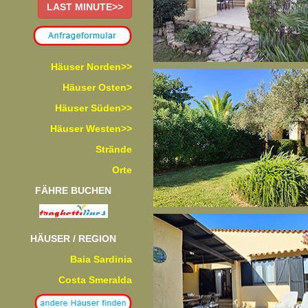
LAST MINUTE>>
Häuser Norden>>
Häuser Osten>
Häuser Süden>>
Häuser Westen>>
Strände
Orte
FÄHRE BUCHEN
HÄUSER / REGION
Baia Sardinia
Costa Smeralda