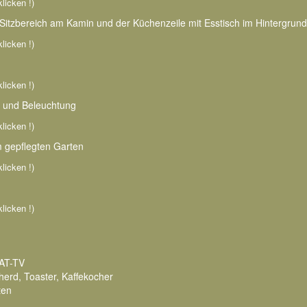
klicken !)
Sitzbereich am Kamin und der Küchenzeile mit Esstisch im Hintergrund
klicken !)
klicken !)
ch und Beleuchtung
klicken !)
 gepflegten Garten
klicken !)
klicken !)
SAT-TV
erd, Toaster, Kaffekocher
ten