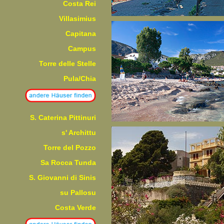
Costa Rei
Villasimius
Capitana
Campus
Torre delle Stelle
Pula/Chia
S. Caterina Pittinuri
s' Archittu
Torre del Pozzo
Sa Rocca Tunda
S. Giovanni di Sinis
su Pallosu
Costa Verde