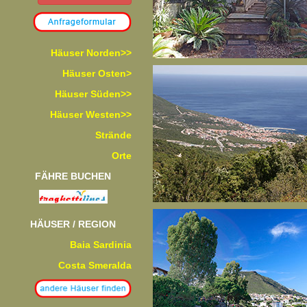
Häuser Norden>>
Häuser Osten>
Häuser Süden>>
Häuser Westen>>
Strände
Orte
FÄHRE BUCHEN
HÄUSER / REGION
Baia Sardinia
Costa Smeralda