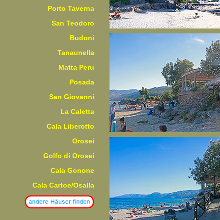
Porto Taverna
San Teodoro
Budoni
Tanaunella
Matta Peru
Posada
San Giovanni
La Caletta
Cala Liberotto
Orosei
Golfo di Orosei
Cala Gonone
Cala Cartoe/Osalla