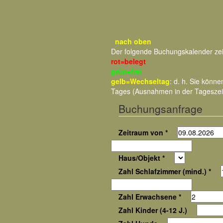
nach oben
Der folgende Buchungskalender ze
rot=belegt
grün=frei
gelb=Wechseltag
: d. h. Sie kön
Tages (Ausnahmen in der Tageszei
Buchungsanfrage
Zeitraum von *
Haus/Objekt *
Zahl Schlafzimmer (mind.) *
Zahl Erwachsene *
Zahl Kinder (4-12 J.)