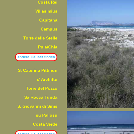
Costa Rei
Villasimius
Capitana
Campus
Torre delle Stelle
Pula/Chia
S. Caterina Pittinuri
s' Archittu
Torre del Pozzo
Sa Rocca Tunda
S. Giovanni di Sinis
su Pallosu
Costa Verde