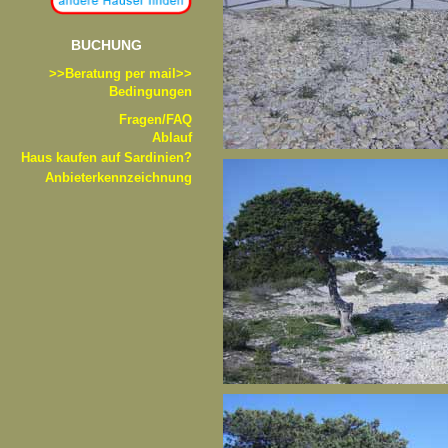
BUCHUNG
>>B
eratung per mail>>
Bedingungen
Fragen/FAQ
Ablauf
Haus kaufen auf Sardinien?
Anbieterkennzeichnung