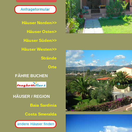
Häuser Norden>>
Häuser Osten>
Häuser Süden>>
Häuser Westen>>
Strände
Orte
FÄHRE BUCHEN
HÄUSER / REGION
Baia Sardinia
Costa Smeralda