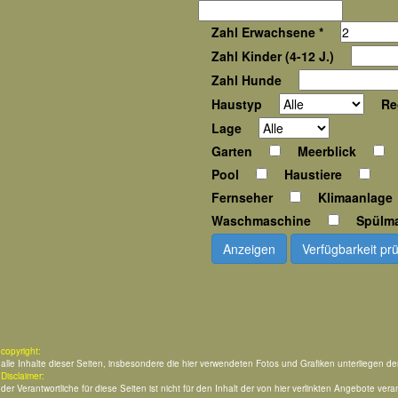
Zahl Erwachsene *
Zahl Kinder (4-12 J.)
Zahl Hunde
Haustyp
Re
Lage
Garten
Meerblick
Pool
Haustiere
Fernseher
Klimaanlage
Waschmaschine
Spülm
Anzeigen
Verfügbarkeit pr
copyright:
alle Inhalte dieser Seiten, insbesondere die hier verwendeten Fotos und Grafiken unterliegen d
Disclaimer:
der Verantwortliche für diese Seiten ist nicht für den Inhalt der von hier verlinkten Angebote veran