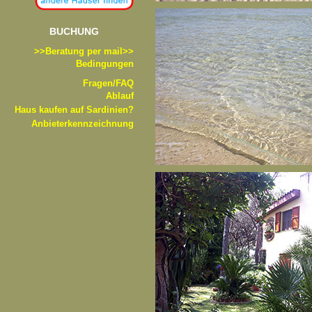
BUCHUNG
>>B
eratung per mail>>
Bedingungen
Fragen/FAQ
Ablauf
Haus kaufen auf Sardinien?
Anbieterkennzeichnung