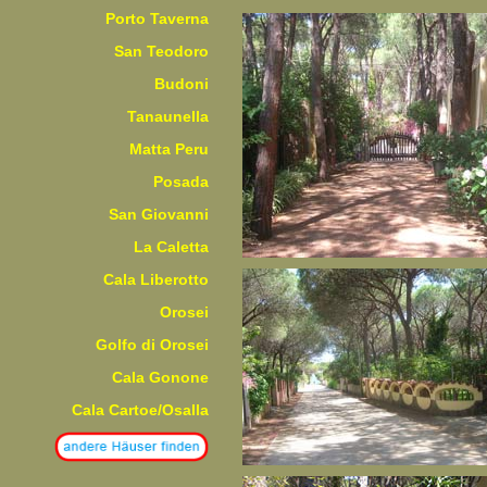
Porto Taverna
San Teodoro
Budoni
Tanaunella
Matta Peru
Posada
San Giovanni
La Caletta
Cala Liberotto
Orosei
Golfo di Orosei
Cala Gonone
Cala Cartoe/Osalla