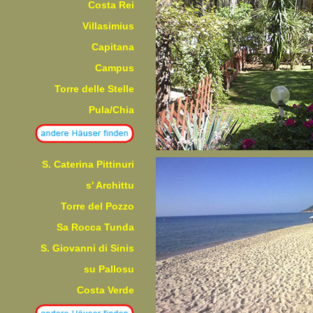
Costa Rei
Villasimius
Capitana
Campus
Torre delle Stelle
Pula/Chia
S. Caterina Pittinuri
s' Archittu
Torre del Pozzo
Sa Rocca Tunda
S. Giovanni di Sinis
su Pallosu
Costa Verde