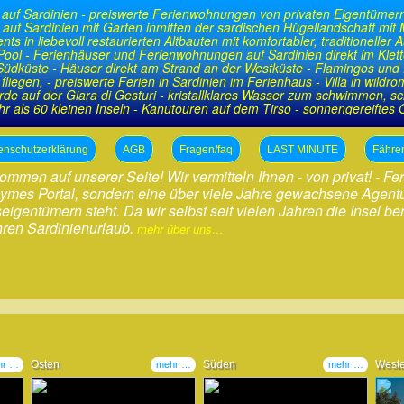
 auf Sardinien - preiswerte Ferienwohnungen von privaten Eigentümern
r auf Sardinien mit Garten inmitten der sardischen Hügellandschaft mit
s in liebevoll restaurierten Altbauten mit komfortabler, traditionelle
ool - Ferienhäuser und Ferienwohnungen auf Sardinien direkt im Klett
Südküste - Häuser direkt am Strand an der Westküste - Flamingos und De
 fliegen, - preiswerte Ferien in Sardinien im Ferienhaus - Villa in wildr
rde auf der Giara di Gesturi - kristallklares Wasser zum schwimmen, s
r als 60 kleinen Inseln - Kanutouren auf dem Tirso - sonnengereiftes
to, Ricotta, ...
enschutzerklärung
AGB
Fragen/faq
LAST MINUTE
Fähre
ommen auf unserer Seite! Wir vermitteln Ihnen - von privat! - F
ymes Portal, sondern eine über viele Jahre gewachsene Agentur
igentümern steht. Da wir selbst seit vielen Jahren die Insel b
hren Sardinienurlaub.
mehr über uns…
Osten
Süden
West
hr …
mehr …
mehr …