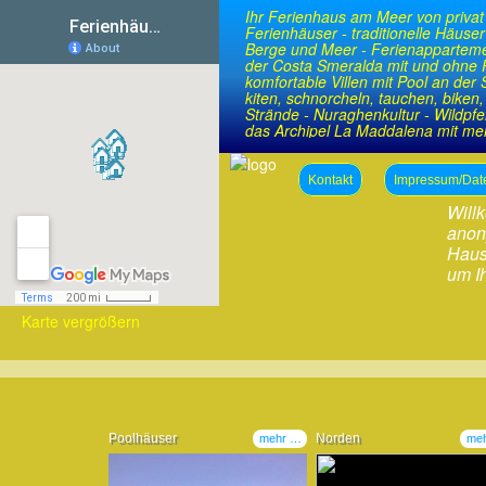
Ihr Ferienhaus am Meer von privat
Ferienhäuser - traditionelle Häuse
Berge und Meer - Ferienappartement
der Costa Smeralda mit und ohne P
komfortable Villen mit Pool an der 
kiten, schnorcheln, tauchen, biken,
Strände - Nuraghenkultur - Wildpfe
das Archipel La Maddalena mit meh
Honig, Kastanien, Salsiccia, Prosciut
Kontakt
Impressum/Dat
Willk
anon
Hause
um I
Karte vergrößern
Poolhäuser
Norden
mehr …
me