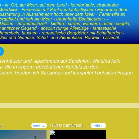
 - im Ort, am Meer, auf dem Land - komfortable, strandnahe
 Meerblick - Ferienvilla mit Pool und fantastischem Panorama über
r Ausstattung in Ausnahmeort hoch über dem Meer - Ferienvilla an
ergebiet und nah am Meer - traumhafte Bootstouren - -
lfine - Strandhochzeit - klettern, surfen, wandern, reiten, segeln,
omantischer Gegend - absolut ruhige Alleinlage - fantastische
chnorcheln, tauchen - romantische Bergdörfer mit Schafherden -
 Obst und Gemüse, Schaf- und Ziegenkäse, Rotwein, Olivenöl,
n
erienhäuser und -apartments auf Sardinien. Wir sind kein
, die in engem, persönlichen Kontakt zu den
ereisen, beraten wir Sie gerne und kompetent bei allen Fragen
en
<150 m zum Strand
mehr …
mehr …