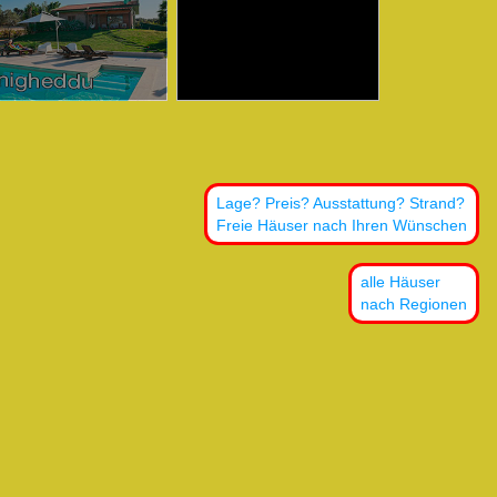
aus aufs Bild klicken!
zum Haus aufs Bild klicken!
Lage? Preis? Ausstattung? Strand?
Freie Häuser nach Ihren Wünschen
alle Häuser
nach Regionen